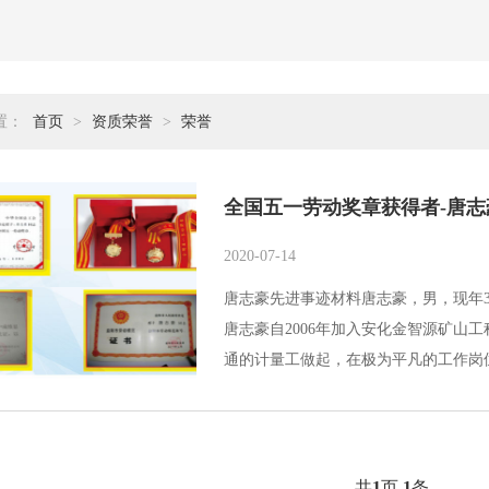
置：
首页
>
资质荣誉
>
荣誉
全国五一劳动奖章获得者-唐志
2020-07-14
唐志豪先进事迹材料唐志豪，男，现年
唐志豪自2006年加入安化金智源矿山
通的计量工做起，在极为平凡的工作岗位
共
1
页
1
条